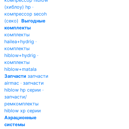
компрессор hiblow
(хиблоу) hp ·
компрессор secoh
(секо)
Выгодные
комплекты
комплекты
hailea+hydrig ·
комплекты
hiblow+hydrig ·
комплекты
hiblow+matala
Запчасти
запчасти
airmac · запчасти
hiblow hp серии ·
запчасти/
ремкомплекты
hiblow xp серии
Аэрационные
системы