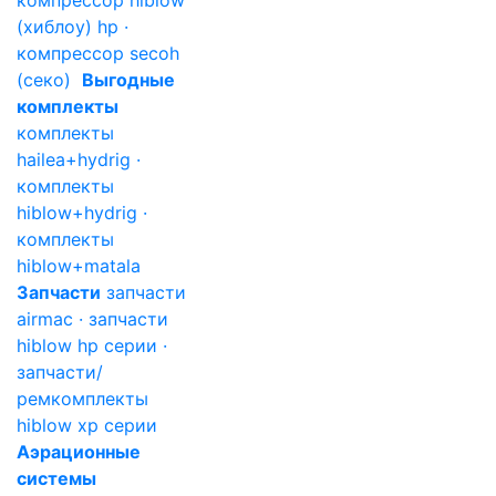
компрессор hiblow
(хиблоу) hp ·
компрессор secoh
(секо)
Выгодные
комплекты
комплекты
hailea+hydrig ·
комплекты
hiblow+hydrig ·
комплекты
hiblow+matala
Запчасти
запчасти
airmac · запчасти
hiblow hp серии ·
запчасти/
ремкомплекты
hiblow xp серии
Аэрационные
системы