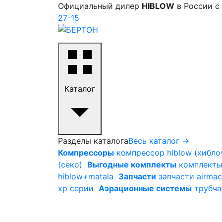
Официальный дилер
HIBLOW
в России с
27-15
Каталог
Разделы каталога
Весь каталог →
Компрессоры
компрессор hiblow (хиблоу
(секо)
Выгодные комплекты
комплекты 
hiblow+matala
Запчасти
запчасти airmac
xp серии
Аэрационные системы
трубча