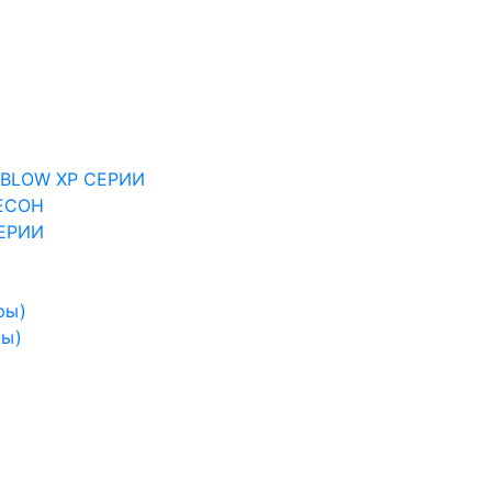
BLOW XP СЕРИИ
ECOH
ЕРИИ
ры)
ры)