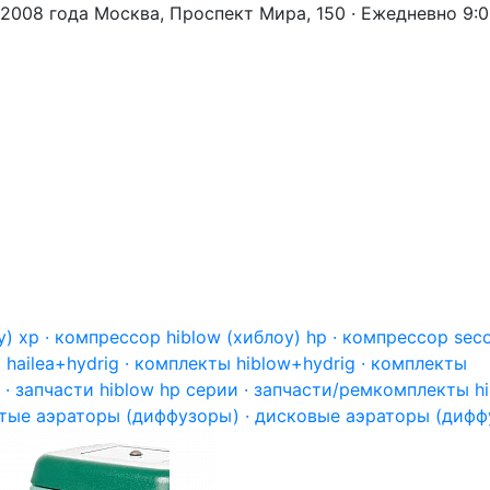
 2008 года
Москва, Проспект Мира, 150 · Ежедневно 9:
) xp · компрессор hiblow (хиблоу) hp · компрессор sec
hailea+hydrig · комплекты hiblow+hydrig · комплекты
 · запчасти hiblow hp серии · запчасти/ремкомплекты h
тые аэраторы (диффузоры) · дисковые аэраторы (дифф