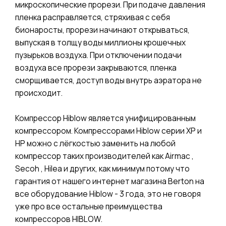
микроскопические прорези. При подаче давления
пленка расправляется, стряхивая с себя
бионаросты, прорези начинают открываться,
выпуская в толщу воды миллионы крошечных
пузырьков воздуха. При отключении подачи
воздуха все прорези закрываются, пленка
сморщивается, доступ воды внутрь аэратора не
происходит.
Компрессор Hiblow является унифицированным
компрессором. Компрессорами Hiblow серии XP и
HP можно с лёгкостью заменить на любой
компрессор таких производителей как Airmac ,
Secoh , Hilea и других, как минимум потому что
гарантия от нашего интернет магазина Berton на
все оборудование Hiblow - 3 года, это не говоря
уже про все остальные преимущества
компрессоров HIBLOW.