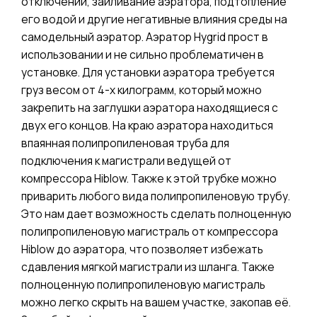
отключении, заиливание аэратора, подтопление
его водой и другие негативные влияния среды на
самодельный аэратор. Аэратор Hygrid прост в
использовании и не сильно проблематичен в
установке. Для установки аэратора требуется
груз весом от 4-х килограмм, который можно
закрепить на заглушки аэратора находящиеся с
двух его концов. На краю аэратора находиться
впаянная полипропиленовая труба для
подключения к магистрали ведущей от
компрессора Hiblow. Также к этой трубке можно
приварить любого вида полипропиленовую трубу.
Это нам дает возможность сделать полноценную
полипропиленовую магистраль от компрессора
Hiblow до аэратора, что позволяет избежать
сдавления мягкой магистрали из шланга. Также
полноценную полипропиленовую магистраль
можно легко скрыть на вашем участке, закопав её.