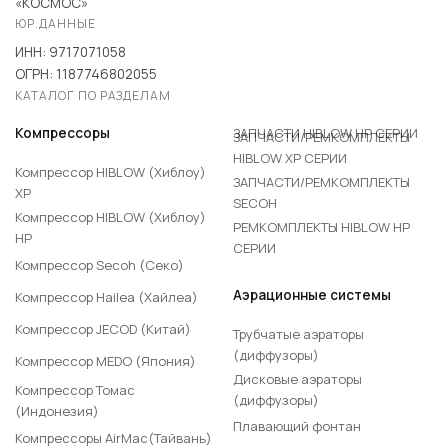
«КОСМОС»
ЮР.ДАННЫЕ
ИНН: 9717071058
ОГРН: 1187746802055
КАТАЛОГ ПО РАЗДЕЛАМ
ЗАПЧАСТИ HIBLOW HP СЕРИИ
Компрессоры
ЗАПЧАСТИ/РЕМКОМПЛЕКТЫ
HIBLOW XP СЕРИИ
Компрессор HIBLOW (Хиблоу)
ЗАПЧАСТИ/РЕМКОМПЛЕКТЫ
XP
SECOH
Компрессор HIBLOW (Хиблоу)
РЕМКОМПЛЕКТЫ HIBLOW HP
HP
СЕРИИ
Компрессор Secoh (Секо)
Аэрационные системы
Компрессор Hailea (Хайлеа)
Компрессор JECOD (Китай)
Трубчатые аэраторы
(диффузоры)
Компрессор MEDO (Япония)
Дисковые аэраторы
Компрессор Томас
(диффузоры)
(Индонезия)
Плавающий фонтан
Компрессоры AirMac(Тайвань)