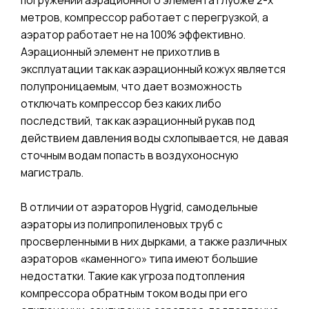
погружении аэрационного элемента глубже 2-х
метров, компрессор работает с перегрузкой, а
аэратор работает не на 100% эффективно.
Аэрационный элемент не прихотлив в
эксплуатации так как аэрационный кожух является
полупроницаемым, что дает возможность
отключать компрессор без каких либо
последствий, так как аэрационный рукав под
действием давления воды схлопывается, не давая
сточным водам попасть в воздухоносную
магистраль.
В отличии от аэраторов Hygrid, самодельные
аэраторы из полипропиленовых труб с
просверленными в них дырками, а также различных
аэраторов «каменного» типа имеют большие
недостатки. Такие как угроза подтопления
компрессора обратным током воды при его