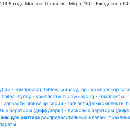
 2008 года
Москва, Проспект Мира, 150 · Ежедневно 9:
) xp · компрессор hiblow (хиблоу) hp · компрессор sec
hailea+hydrig · комплекты hiblow+hydrig · комплекты
 · запчасти hiblow hp серии · запчасти/ремкомплекты h
тые аэраторы (диффузоры) · дисковые аэраторы (дифф
аны для септика
распределительный клапан · трехлин
епараты