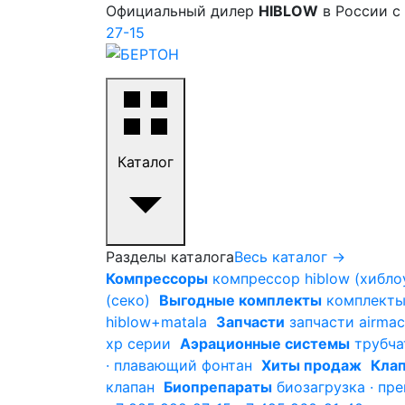
Официальный дилер
HIBLOW
в России с
27-15
Каталог
Разделы каталога
Весь каталог →
Компрессоры
компрессор hiblow (хиблоу
(секо)
Выгодные комплекты
комплекты 
hiblow+matala
Запчасти
запчасти airmac
xp серии
Аэрационные системы
трубча
· плавающий фонтан
Хиты продаж
Клап
клапан
Биопрепараты
биозагрузка · пр