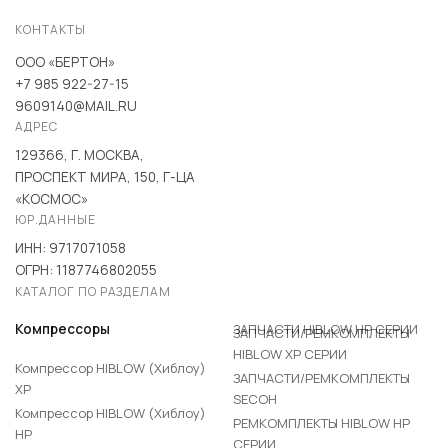
КОНТАКТЫ
ООО «БЕРТОН»
+7 985 922-27-15
9609140@MAIL.RU
АДРЕС
129366, Г. МОСКВА,
ПРОСПЕКТ МИРА, 150, Г-ЦА
«КОСМОС»
ЮР.ДАННЫЕ
ИНН: 9717071058
ОГРН: 1187746802055
КАТАЛОГ ПО РАЗДЕЛАМ
ЗАПЧАСТИ HIBLOW HP СЕРИИ
Компрессоры
ЗАПЧАСТИ/РЕМКОМПЛЕКТЫ
HIBLOW XP СЕРИИ
Компрессор HIBLOW (Хиблоу)
ЗАПЧАСТИ/РЕМКОМПЛЕКТЫ
XP
SECOH
Компрессор HIBLOW (Хиблоу)
РЕМКОМПЛЕКТЫ HIBLOW HP
HP
СЕРИИ