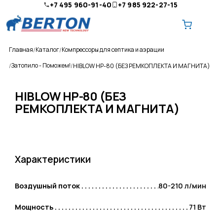
+7 495 960-91-40
+7 985 922-27-15
Главная
Каталог
Компрессоры для септика и аэрации
Затопило - Поможем!
HIBLOW HP-80 (БЕЗ РЕМКОПЛЕКТА И МАГНИТА)
HIBLOW HP-80 (БЕЗ
РЕМКОПЛЕКТА И МАГНИТА)
О компании
Ремонт и обслуживание
Доставка
Характеристики
Оплата
Воздушный поток
80-210 л/мин
Контакты
Мощность
71 Вт