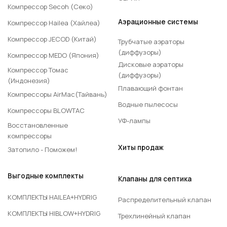
Компрессор Secoh (Секо)
Аэрационные системы
Компрессор Hailea (Хайлеа)
Компрессор JECOD (Китай)
Трубчатые аэраторы
(диффузоры)
Компрессор MEDO (Япония)
Дисковые аэраторы
Компрессор Томас
(диффузоры)
(Индонезия)
Плавающий фонтан
Компрессоры AirMac(Тайвань)
Водные пылесосы
Компрессоры BLOWTAC
УФ-лампы
Восстановленные
компрессоры
Хиты продаж
Затопило - Поможем!
Выгодные комплекты
Клапаны для септика
КОМПЛЕКТЫ HAILEA+HYDRIG
Распределительный клапан
КОМПЛЕКТЫ HIBLOW+HYDRIG
Трехлинейный клапан