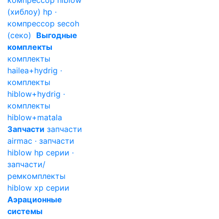
компрессор hiblow
(хиблоу) hp ·
компрессор secoh
(секо)
Выгодные
комплекты
комплекты
hailea+hydrig ·
комплекты
hiblow+hydrig ·
комплекты
hiblow+matala
Запчасти
запчасти
airmac · запчасти
hiblow hp серии ·
запчасти/
ремкомплекты
hiblow xp серии
Аэрационные
системы