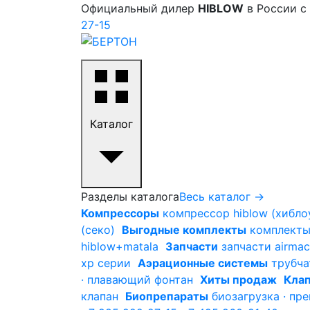
Официальный дилер
HIBLOW
в России с
27-15
Каталог
Разделы каталога
Весь каталог →
Компрессоры
компрессор hiblow (хиблоу
(секо)
Выгодные комплекты
комплекты 
hiblow+matala
Запчасти
запчасти airmac
xp серии
Аэрационные системы
трубча
· плавающий фонтан
Хиты продаж
Клап
клапан
Биопрепараты
биозагрузка · пр