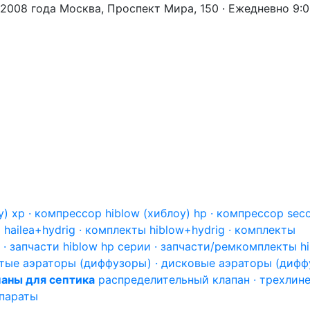
 2008 года
Москва, Проспект Мира, 150 · Ежедневно 9:
) xp · компрессор hiblow (хиблоу) hp · компрессор sec
hailea+hydrig · комплекты hiblow+hydrig · комплекты
 · запчасти hiblow hp серии · запчасти/ремкомплекты h
тые аэраторы (диффузоры) · дисковые аэраторы (дифф
аны для септика
распределительный клапан · трехлин
епараты