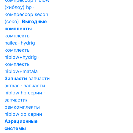
компрессор hiblow
(хиблоу) hp ·
компрессор secoh
(секо)
Выгодные
комплекты
комплекты
hailea+hydrig ·
комплекты
hiblow+hydrig ·
комплекты
hiblow+matala
Запчасти
запчасти
airmac · запчасти
hiblow hp серии ·
запчасти/
ремкомплекты
hiblow xp серии
Аэрационные
системы