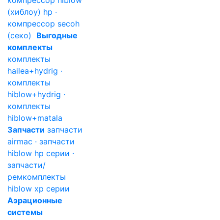
компрессор hiblow
(хиблоу) hp ·
компрессор secoh
(секо)
Выгодные
комплекты
комплекты
hailea+hydrig ·
комплекты
hiblow+hydrig ·
комплекты
hiblow+matala
Запчасти
запчасти
airmac · запчасти
hiblow hp серии ·
запчасти/
ремкомплекты
hiblow xp серии
Аэрационные
системы