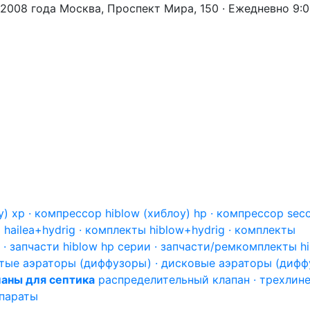
 2008 года
Москва, Проспект Мира, 150 · Ежедневно 9:
) xp · компрессор hiblow (хиблоу) hp · компрессор sec
hailea+hydrig · комплекты hiblow+hydrig · комплекты
 · запчасти hiblow hp серии · запчасти/ремкомплекты h
тые аэраторы (диффузоры) · дисковые аэраторы (дифф
аны для септика
распределительный клапан · трехлин
епараты