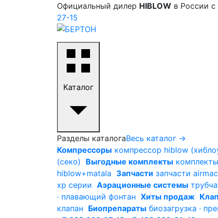
Официальный дилер
HIBLOW
в России с
27-15
Каталог
Разделы каталога
Весь каталог →
Компрессоры
компрессор hiblow (хиблоу
(секо)
Выгодные комплекты
комплекты 
hiblow+matala
Запчасти
запчасти airmac
xp серии
Аэрационные системы
трубча
· плавающий фонтан
Хиты продаж
Клап
клапан
Биопрепараты
биозагрузка · пр