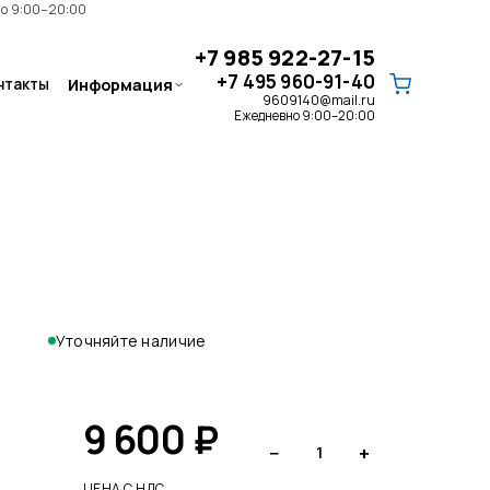
но 9:00–20:00
+7 985 922-27-15
+7 495 960-91-40
нтакты
Информация
9609140@mail.ru
Ежедневно 9:00–20:00
Запчасти
ЗАПЧАСТИ AIRMAC · ЗАПЧАСТИ
HIBLOW HP СЕРИИ · ЗАПЧАСТИ/
РЕМКОМПЛЕКТЫ HIBLOW XP СЕРИИ
Уточняйте наличие
9 600
₽
Клапаны для септика
−
+
1
РАСПРЕДЕЛИТЕЛЬНЫЙ КЛАПАН ·
ТРЕХЛИНЕЙНЫЙ КЛАПАН
ЦЕНА С НДС