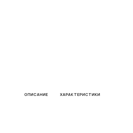
ПЛАВАЮЩИЙ ФОНТАН
Контакты
Биопрепараты
БИОЗАГРУЗКА · ПРЕПАРАТЫ
ОПИСАНИЕ
ХАРАКТЕРИСТИКИ