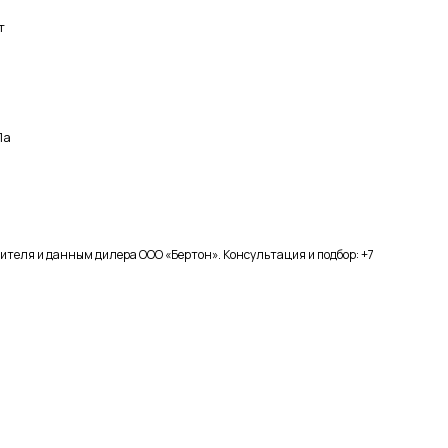
т
Па
ителя и данным дилера ООО «Бертон». Консультация и подбор: +7