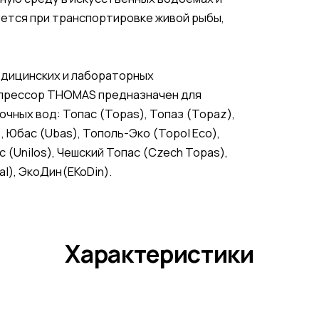
уется при транспортировке живой рыбы,
едицинских и лабораторных
мпрессор THOMAS предназначен для
чных вод: Топас (Topas), Топаз (Topaz),
), Юбас (Ubas), Тополь-Эко (Topol Eco),
 (Unilos), Чешский Топас (Czech Topas),
al), ЭкоДин(EKoDin).
Характеристики