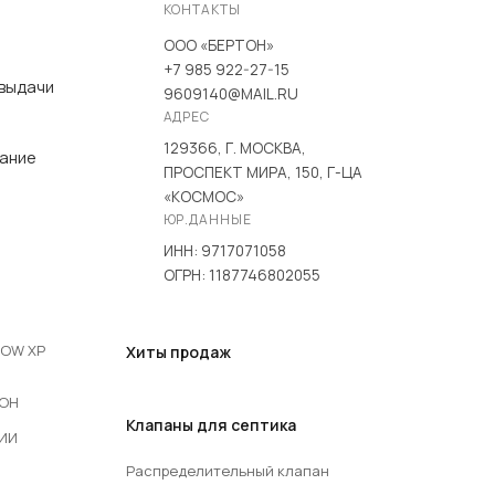
КОНТАКТЫ
ООО «БЕРТОН»
+7 985 922-27-15
 выдачи
9609140@MAIL.RU
АДРЕС
129366, Г. МОСКВА,
вание
ПРОСПЕКТ МИРА, 150, Г-ЦА
«КОСМОС»
ЮР.ДАННЫЕ
ИНН: 9717071058
ОГРН: 1187746802055
LOW XP
Хиты продаж
COH
Клапаны для септика
РИИ
Распределительный клапан