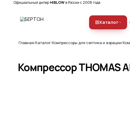
Официальный дилер
HIBLOW
в России с 2008 года
Каталог
Главная
Каталог
Компрессоры для септика и аэрации
Ком
Компрессор THOMAS A
Компрессоры
КОМПРЕССОР HIBLOW (ХИБЛОУ) XP
О компании
· КОМПРЕССОР HIBLOW (ХИБЛОУ)
HP · КОМПРЕССОР SECOH (СЕКО)
Ремонт и обслуживание
Доставка
Аэрационные системы
ТРУБЧАТЫЕ АЭРАТОРЫ
(ДИФФУЗОРЫ) · ДИСКОВЫЕ
Оплата
АЭРАТОРЫ (ДИФФУЗОРЫ) ·