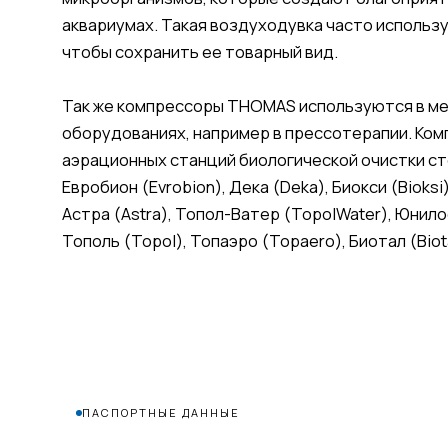
аквариумах. Такая воздуходувка часто использ
чтобы сохранить ее товарный вид.
Так же компрессоры THOMAS используются в м
оборудованиях, например в прессотерапии. Ко
аэрационных станций биологической очистки сто
Евробион (Evrobion), Дека (Deka), Биокси (Bioksi
Астра (Astra), Топол-Ватер (TopolWater), Юнилос
Тополь (Topol), Топаэро (Topaero), Биотал (Biot
ПАСПОРТНЫЕ ДАННЫЕ