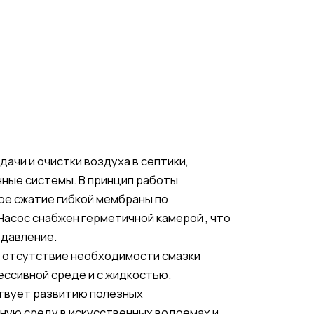
чи и очистки воздуха в септики,
ные системы. В принцип работы
е сжатие гибкой мембраны по
асос снабжен герметичной камерой , что
 давление.
 отсутствие необходимости смазки
ессивной среде и с жидкостью.
твует развитию полезных
ную среду в искусственных водоемах и