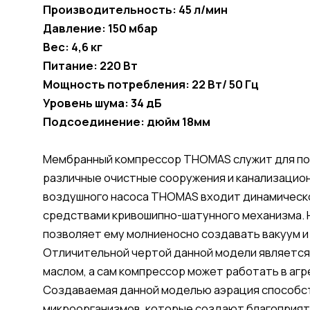
Производительность: 45 л/мин
Давление: 150 мбар
Вес: 4,6 кг
Питание: 220 Вт
Мощность потребления: 22 Вт/ 50 Гц
Уровень шума: 34 дБ
Подсоединение: дюйм 18мм
Мембранный компрессор THOMAS служит для пода
различные очистные сооружения и канализацион
воздушного насоса THOMAS входит динамическо
средствами кривошипно-шатунного механизма. Н
позволяет ему молниеносно создавать вакуум и
Отличительной чертой данной модели является
маслом, а сам компрессор может работать в агр
Создаваемая данной моделью аэрация способс
микроорганизмов, которые создают благоприят