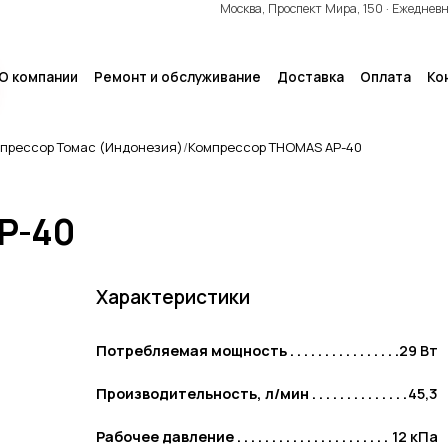
Москва, Проспект Мира, 150 · Ежеднев
О компании
Ремонт и обслуживание
Доставка
Оплата
Ко
прессор Томас (Индонезия)
Компрессор THOMAS AP-40
P-40
Выгодные комплекты
КОМПЛЕКТЫ HAILEA+HYDRIG ·
КОМПЛЕКТЫ HIBLOW+HYDRIG ·
Характеристики
КОМПЛЕКТЫ HIBLOW+MATALA
Потребляемая мощность
29 Вт
Производительность, л/мин
45,3
Хиты продаж
Рабочее давление
12 кПа