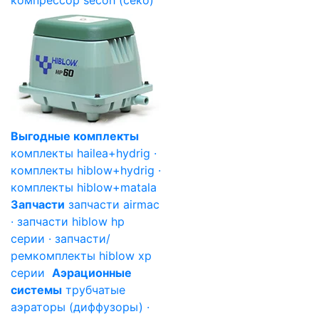
компрессор secoh (секо)
Выгодные комплекты
комплекты hailea+hydrig ·
комплекты hiblow+hydrig ·
комплекты hiblow+matala
Запчасти
запчасти airmac
· запчасти hiblow hp
серии · запчасти/
ремкомплекты hiblow xp
серии
Аэрационные
системы
трубчатые
аэраторы (диффузоры) ·