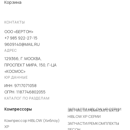
Корзина
КОНТАКТЫ
ООО «БЕРТОН»
+7 985 922-27-15
9609140@MAIL.RU
АДРЕС
129366, Г. МОСКВА,
ПРОСПЕКТ МИРА, 150, Г-ЦА
«КОСМОС»
ЮР.ДАННЫЕ
ИНН: 9717071058
ОГРН: 1187746802055
КАТАЛОГ ПО РАЗДЕЛАМ
ЗАПЧАСТИ HIBLOW HP СЕРИИ
Компрессоры
ЗАПЧАСТИ/РЕМКОМПЛЕКТЫ
HIBLOW XP СЕРИИ
Компрессор HIBLOW (Хиблоу)
ЗАПЧАСТИ/РЕМКОМПЛЕКТЫ
XP
SECOH