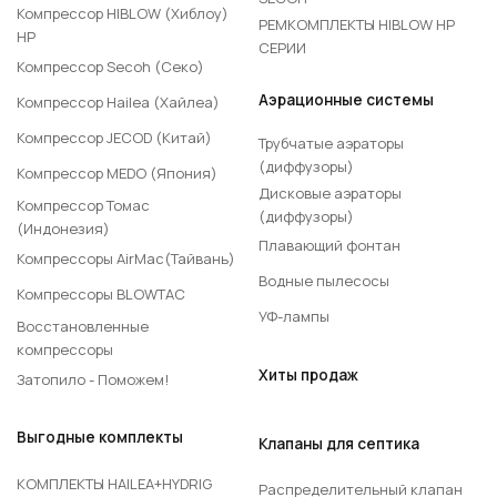
Компрессор HIBLOW (Хиблоу)
РЕМКОМПЛЕКТЫ HIBLOW HP
HP
СЕРИИ
Компрессор Secoh (Секо)
Аэрационные системы
Компрессор Hailea (Хайлеа)
Компрессор JECOD (Китай)
Трубчатые аэраторы
(диффузоры)
Компрессор MEDO (Япония)
Дисковые аэраторы
Компрессор Томас
(диффузоры)
(Индонезия)
Плавающий фонтан
Компрессоры AirMac(Тайвань)
Водные пылесосы
Компрессоры BLOWTAC
УФ-лампы
Восстановленные
компрессоры
Хиты продаж
Затопило - Поможем!
Выгодные комплекты
Клапаны для септика
КОМПЛЕКТЫ HAILEA+HYDRIG
Распределительный клапан