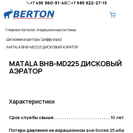
+7 495 960-91-40
+7 985 922-27-15
Главная
Каталог
Аэрационные системы
Дисковые аэраторы (диффузоры)
MATALA BHB-MD225 ДИСКОВЫЙ АЭРАТОР
MATALA BHB-MD225 ДИСКОВЫЙ
О компании
АЭРАТОР
Ремонт и обслуживание
Доставка
Характеристики
Оплата
Контакты
Срок службы свыше
10 лет
Потери давления на аэрационном элементе
не более 25 мба