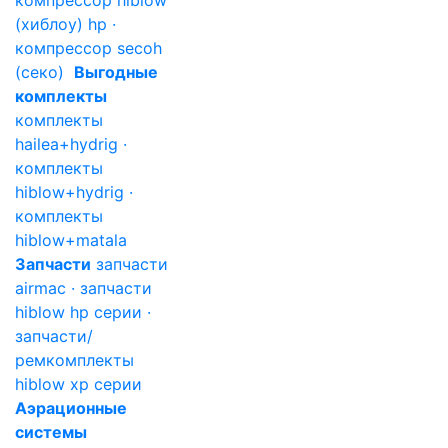
компрессор hiblow
(хиблоу) hp ·
компрессор secoh
(секо)
Выгодные
комплекты
комплекты
hailea+hydrig ·
комплекты
hiblow+hydrig ·
комплекты
hiblow+matala
Запчасти
запчасти
airmac · запчасти
hiblow hp серии ·
запчасти/
ремкомплекты
hiblow xp серии
Аэрационные
системы