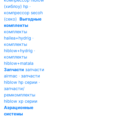
компрессор hiblow
(хиблоу) hp ·
компрессор secoh
(секо)
Выгодные
комплекты
комплекты
hailea+hydrig ·
комплекты
hiblow+hydrig ·
комплекты
hiblow+matala
Запчасти
запчасти
airmac · запчасти
hiblow hp серии ·
запчасти/
ремкомплекты
hiblow xp серии
Аэрационные
системы