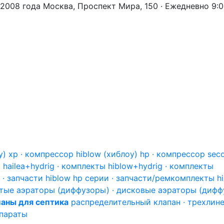
 2008 года
Москва, Проспект Мира, 150 · Ежедневно 9:
) xp · компрессор hiblow (хиблоу) hp · компрессор sec
hailea+hydrig · комплекты hiblow+hydrig · комплекты
 · запчасти hiblow hp серии · запчасти/ремкомплекты h
тые аэраторы (диффузоры) · дисковые аэраторы (дифф
аны для септика
распределительный клапан · трехлин
епараты