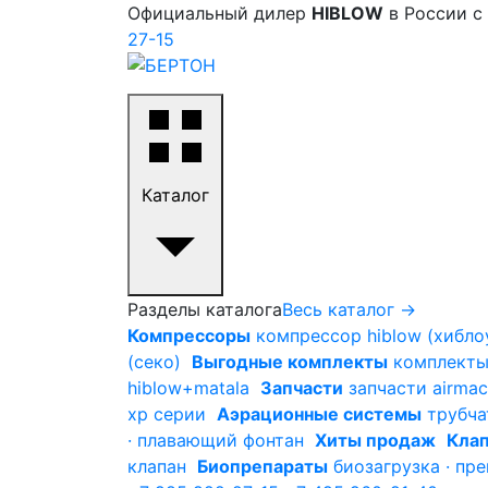
Официальный дилер
HIBLOW
в России с
27-15
Каталог
Разделы каталога
Весь каталог →
Компрессоры
компрессор hiblow (хиблоу
(секо)
Выгодные комплекты
комплекты 
hiblow+matala
Запчасти
запчасти airmac
xp серии
Аэрационные системы
трубча
· плавающий фонтан
Хиты продаж
Клап
клапан
Биопрепараты
биозагрузка · пр