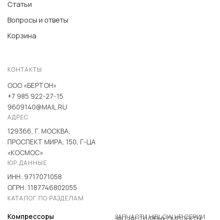
Статьи
Вопросы и ответы
Корзина
КОНТАКТЫ
ООО «БЕРТОН»
+7 985 922-27-15
9609140@MAIL.RU
АДРЕС
129366, Г. МОСКВА,
ПРОСПЕКТ МИРА, 150, Г-ЦА
«КОСМОС»
ЮР.ДАННЫЕ
ИНН: 9717071058
ОГРН: 1187746802055
КАТАЛОГ ПО РАЗДЕЛАМ
ЗАПЧАСТИ HIBLOW HP СЕРИИ
Компрессоры
ЗАПЧАСТИ/РЕМКОМПЛЕКТЫ