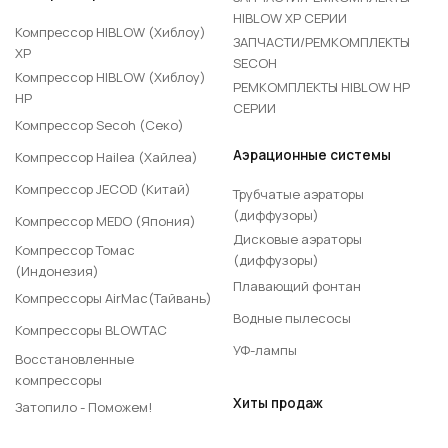
HIBLOW XP СЕРИИ
Компрессор HIBLOW (Хиблоу)
ЗАПЧАСТИ/РЕМКОМПЛЕКТЫ
XP
SECOH
Компрессор HIBLOW (Хиблоу)
РЕМКОМПЛЕКТЫ HIBLOW HP
HP
СЕРИИ
Компрессор Secoh (Секо)
Аэрационные системы
Компрессор Hailea (Хайлеа)
Компрессор JECOD (Китай)
Трубчатые аэраторы
(диффузоры)
Компрессор MEDO (Япония)
Дисковые аэраторы
Компрессор Томас
(диффузоры)
(Индонезия)
Плавающий фонтан
Компрессоры AirMac(Тайвань)
Водные пылесосы
Компрессоры BLOWTAC
УФ-лампы
Восстановленные
компрессоры
Хиты продаж
Затопило - Поможем!