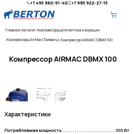
+7 495 960-91-40
+7 985 922-27-15
Главная
Каталог
Компрессоры для септика и аэрации
Компрессоры AirMac(Тайвань)
Компрессор AIRMAC DBMX 100
Компрессор AIRMAC DBMX 100
О компании
Ремонт и обслуживание
Доставка
Оплата
Характеристики
Контакты
Потребляемая мощность
100 Вт