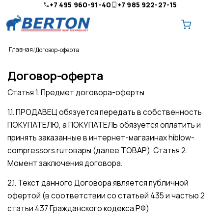
+7 495 960-91-40
+7 985 922-27-15
Главная
Договор-оферта
Договор-оферта
Статья 1. Предмет договора-оферты.
О компании
1.1. ПРОДАВЕЦ обязуется передать в собственность
ПОКУПАТЕЛЮ, а ПОКУПАТЕЛЬ обязуется оплатить и
Ремонт и обслуживание
принять заказанные в интернет-магазинах hiblow-
Доставка
compressors.ruтовары (далее ТОВАР). Статья 2.
Момент заключения договора.
Оплата
2.1. Текст данного Договора является публичной
Контакты
офертой (в соответствии со статьей 435 и частью 2
статьи 437 Гражданского кодекса РФ).