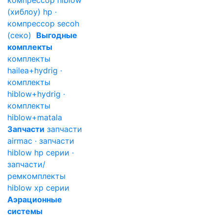
компрессор hiblow
(хиблоу) hp ·
компрессор secoh
(секо)
Выгодные
комплекты
комплекты
hailea+hydrig ·
комплекты
hiblow+hydrig ·
комплекты
hiblow+matala
Запчасти
запчасти
airmac · запчасти
hiblow hp серии ·
запчасти/
ремкомплекты
hiblow xp серии
Аэрационные
системы