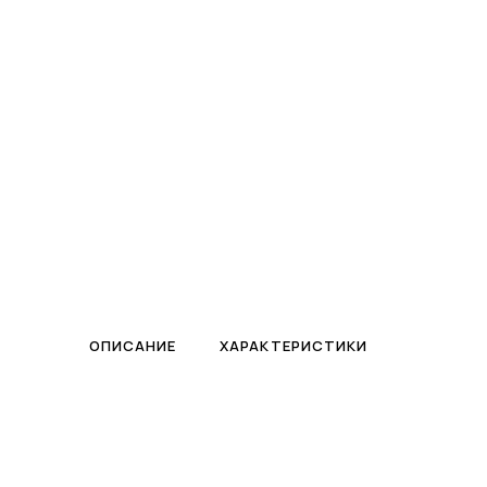
ПЛАВАЮЩИЙ ФОНТАН
Контакты
Биопрепараты
БИОЗАГРУЗКА · ПРЕПАРАТЫ
ОПИСАНИЕ
ХАРАКТЕРИСТИКИ