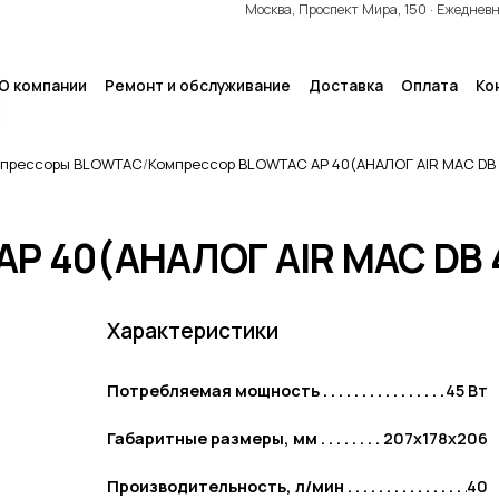
Москва, Проспект Мира, 150 · Ежеднев
О компании
Ремонт и обслуживание
Доставка
Оплата
Ко
прессоры BLOWTAC
Компрессор BLOWTAC AP 40(АНАЛОГ AIR MAC DB
P 40(АНАЛОГ AIR MAC DB 
Выгодные комплекты
КОМПЛЕКТЫ HAILEA+HYDRIG ·
КОМПЛЕКТЫ HIBLOW+HYDRIG ·
Характеристики
КОМПЛЕКТЫ HIBLOW+MATALA
Потребляемая мощность
45 Вт
Габаритные размеры, мм
207х178х206
Хиты продаж
Производительность, л/мин
40