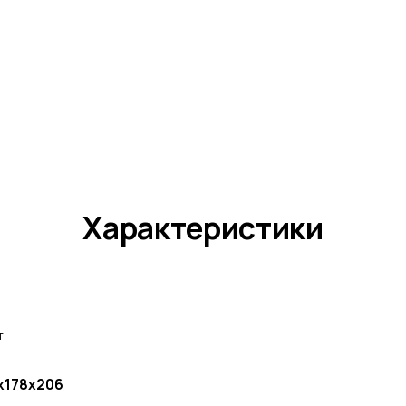
Характеристики
т
х178х206