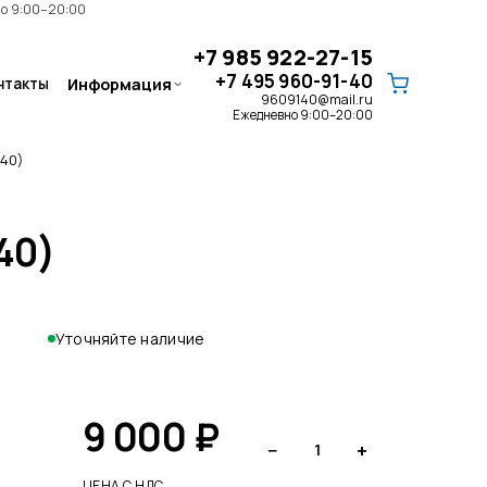
но 9:00–20:00
+7 985 922-27-15
+7 495 960-91-40
нтакты
Информация
9609140@mail.ru
Ежедневно 9:00–20:00
 40)
40)
Запчасти
ЗАПЧАСТИ AIRMAC · ЗАПЧАСТИ
HIBLOW HP СЕРИИ · ЗАПЧАСТИ/
РЕМКОМПЛЕКТЫ HIBLOW XP СЕРИИ
Уточняйте наличие
9 000
₽
Клапаны для септика
−
+
1
РАСПРЕДЕЛИТЕЛЬНЫЙ КЛАПАН ·
ТРЕХЛИНЕЙНЫЙ КЛАПАН
ЦЕНА С НДС