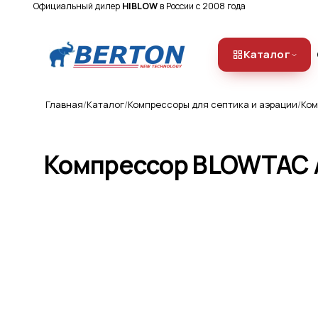
Официальный дилер
HIBLOW
в России с 2008 года
Каталог
Главная
Каталог
Компрессоры для септика и аэрации
Ком
Компрессор BLOWTAC A
Компрессоры
КОМПРЕССОР HIBLOW (ХИБЛОУ) XP ·
О компании
КОМПРЕССОР HIBLOW (ХИБЛОУ) HP ·
КОМПРЕССОР SECOH (СЕКО)
Ремонт и обслуживание
Доставка
Аэрационные системы
ТРУБЧАТЫЕ АЭРАТОРЫ
(ДИФФУЗОРЫ) · ДИСКОВЫЕ
Оплата
АЭРАТОРЫ (ДИФФУЗОРЫ) ·