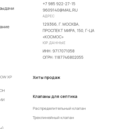
+7 985 922-27-15
 выдачи
9609140@MAIL.RU
АДРЕС
129366, Г. МОСКВА,
вание
ПРОСПЕКТ МИРА, 150, Г-ЦА
«КОСМОС»
ЮР.ДАННЫЕ
ИНН: 9717071058
ОГРН: 1187746802055
LOW XP
Хиты продаж
COH
Клапаны для септика
РИИ
Распределительный клапан
Трехлинейный клапан
ы)