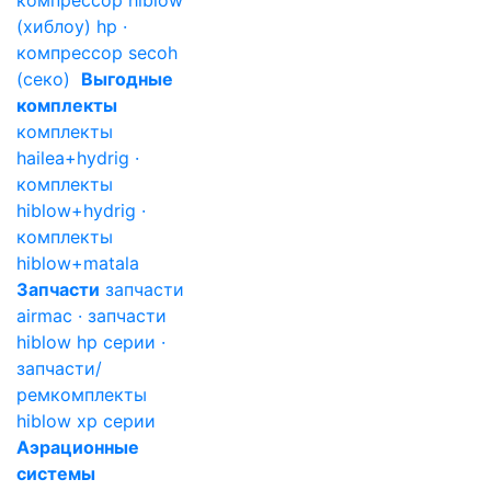
компрессор hiblow
(хиблоу) hp ·
компрессор secoh
(секо)
Выгодные
комплекты
комплекты
hailea+hydrig ·
комплекты
hiblow+hydrig ·
комплекты
hiblow+matala
Запчасти
запчасти
airmac · запчасти
hiblow hp серии ·
запчасти/
ремкомплекты
hiblow xp серии
Аэрационные
системы