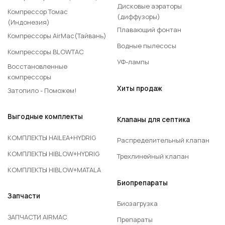
Дисковые аэраторы
Компрессор Томас
(диффузоры)
(Индонезия)
Плавающий фонтан
Компрессоры AirMac(Тайвань)
1- подводящая труба,
Водные пылесосы
Компрессоры BLOWTAC
2 – заглушка,
УФ-лампы
Восстановленные
3 – промежуточная опора,
компрессоры
4 – аэрационный рукав
Хиты продаж
Затопило - Поможем!
5 – пластиковый хомут
Выгодные комплекты
По всей площади полимерной пленки нанесены
Клапаны для септика
микроскопические прорези. При подаче давления
КОМПЛЕКТЫ HAILEA+HYDRIG
Распределительный клапан
пленка расправляется, стряхивая с себя
КОМПЛЕКТЫ HIBLOW+HYDRIG
бионаросты, прорези начинают открываться,
Трехлинейный клапан
выпуская в толщу воды миллионы крошечных
КОМПЛЕКТЫ HIBLOW+MATALA
пузырьков воздуха. При отключении подачи
Биопрепараты
воздуха все прорези закрываются, пленка
Запчасти
Биозагрузка
сморщивается, доступ воды внутрь аэратора не
ЗАПЧАСТИ AIRMAC
происходит.
Препараты