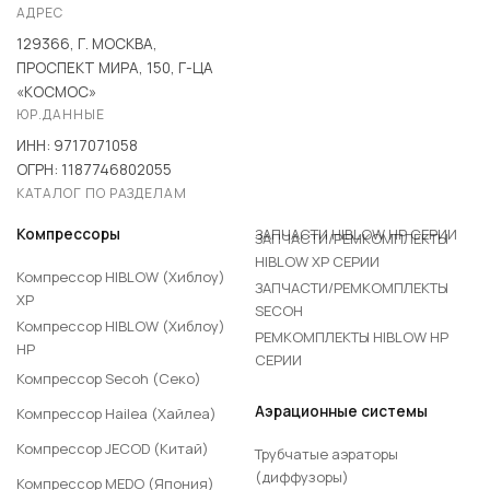
впаянная полипропиленовая труба для
АДРЕС
подключения к магистрали ведущей от
129366, Г. МОСКВА,
компрессора Hiblow. Также к этой трубке можно
ПРОСПЕКТ МИРА, 150, Г-ЦА
приварить любого вида полипропиленовую трубу.
«КОСМОС»
Это нам дает возможность сделать полноценную
ЮР.ДАННЫЕ
полипропиленовую магистраль от компрессора
ИНН: 9717071058
Hiblow до аэратора, что позволяет избежать
ОГРН: 1187746802055
КАТАЛОГ ПО РАЗДЕЛАМ
сдавления мягкой магистрали из шланга. Также
полноценную полипропиленовую магистраль
ЗАПЧАСТИ HIBLOW HP СЕРИИ
Компрессоры
ЗАПЧАСТИ/РЕМКОМПЛЕКТЫ
можно легко скрыть на вашем участке, закопав её.
HIBLOW XP СЕРИИ
Компрессор HIBLOW (Хиблоу)
За любой информацией по установке,
ЗАПЧАСТИ/РЕМКОМПЛЕКТЫ
XP
приобретению септик - комплекта Хиблоу в нашем
SECOH
Компрессор HIBLOW (Хиблоу)
интернет магазине Вы можете обратиться по
РЕМКОМПЛЕКТЫ HIBLOW HP
HP
нашим телефонам. Мы работаем без выходных и
СЕРИИ
Компрессор Secoh (Секо)
праздников, что гарантирует Вам молниеносное
Аэрационные системы
Компрессор Hailea (Хайлеа)
решение любых ваших проблем связанных с
аэрацией септика и пруда в любой день!
Компрессор JECOD (Китай)
Трубчатые аэраторы
(диффузоры)
Компрессор MEDO (Япония)