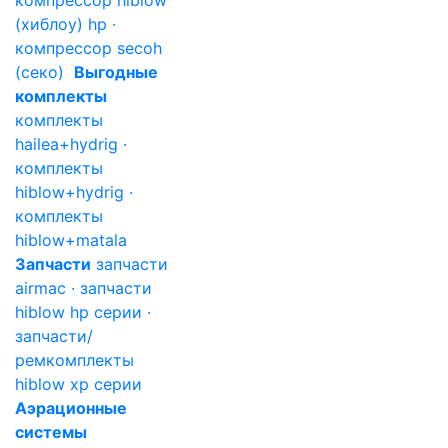
компрессор hiblow
(хиблоу) hp ·
компрессор secoh
(секо)
Выгодные
комплекты
комплекты
hailea+hydrig ·
комплекты
hiblow+hydrig ·
комплекты
hiblow+matala
Запчасти
запчасти
airmac · запчасти
hiblow hp серии ·
запчасти/
ремкомплекты
hiblow xp серии
Аэрационные
системы