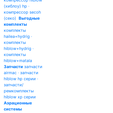
компрессор hiblow
(хиблоу) hp ·
компрессор secoh
(секо)
Выгодные
комплекты
комплекты
hailea+hydrig ·
комплекты
hiblow+hydrig ·
комплекты
hiblow+matala
Запчасти
запчасти
airmac · запчасти
hiblow hp серии ·
запчасти/
ремкомплекты
hiblow xp серии
Аэрационные
системы