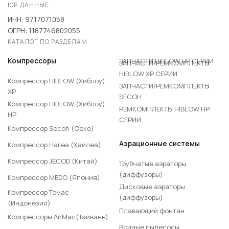
ЮР.ДАННЫЕ
ИНН: 9717071058
ОГРН: 1187746802055
КАТАЛОГ ПО РАЗДЕЛАМ
ЗАПЧАСТИ HIBLOW HP СЕРИИ
Компрессоры
ЗАПЧАСТИ/РЕМКОМПЛЕКТЫ
HIBLOW XP СЕРИИ
Компрессор HIBLOW (Хиблоу)
ЗАПЧАСТИ/РЕМКОМПЛЕКТЫ
XP
SECOH
Компрессор HIBLOW (Хиблоу)
РЕМКОМПЛЕКТЫ HIBLOW HP
HP
СЕРИИ
Компрессор Secoh (Секо)
Аэрационные системы
Компрессор Hailea (Хайлеа)
Компрессор JECOD (Китай)
Трубчатые аэраторы
(диффузоры)
Компрессор MEDO (Япония)
Дисковые аэраторы
Компрессор Томас
(диффузоры)
(Индонезия)
Плавающий фонтан
Компрессоры AirMac(Тайвань)
Водные пылесосы