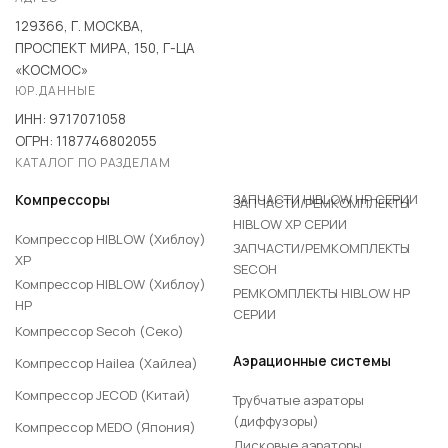
129366, Г. МОСКВА,
ПРОСПЕКТ МИРА, 150, Г-ЦА
«КОСМОС»
ЮР.ДАННЫЕ
ИНН: 9717071058
ОГРН: 1187746802055
КАТАЛОГ ПО РАЗДЕЛАМ
ЗАПЧАСТИ HIBLOW HP СЕРИИ
Компрессоры
ЗАПЧАСТИ/РЕМКОМПЛЕКТЫ
HIBLOW XP СЕРИИ
Компрессор HIBLOW (Хиблоу)
ЗАПЧАСТИ/РЕМКОМПЛЕКТЫ
XP
SECOH
Компрессор HIBLOW (Хиблоу)
РЕМКОМПЛЕКТЫ HIBLOW HP
HP
СЕРИИ
Компрессор Secoh (Секо)
Аэрационные системы
Компрессор Hailea (Хайлеа)
Компрессор JECOD (Китай)
Трубчатые аэраторы
(диффузоры)
Компрессор MEDO (Япония)
Дисковые аэраторы