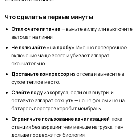
Что сделать в первые минуты
Отключите питание
— выньте вилку или выключите
автомат на линии.
Не включайте «на пробу».
Именно проверочное
включение чаще всего и убивает аппарат
окончательно.
Достаньте компрессор
из отсека и вынесите в
сухое тёплое место.
Слейте воду
из корпуса, если она внутри, и
оставьте аппарат сохнуть — но не феном и не на
батарее: перегрев коробит мембраны.
Ограничьте пользование канализацией
, пока
станция без аэрации: чем меньше нагрузка, тем
дольше продержится биология.