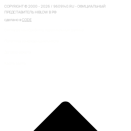
COPYRIGHT © 2000 - 2026 / 9609140.RU - ОФИЦИАЛЬНЫЙ
ПРЕДСТАВИТЕЛЬ HIBLOW В РФ
сделано в
CODE
Согласие на обработку персональных данных
Политика конфиденциальности
Договор-оферта
Карта сайта