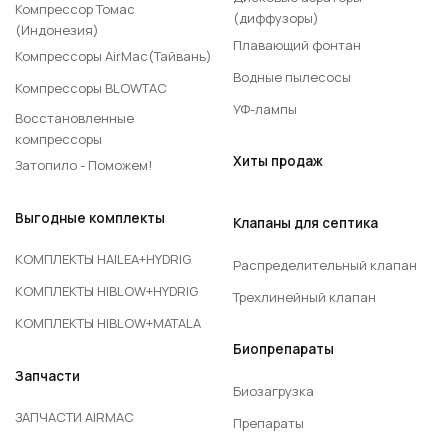
Компрессор Томас
(диффузоры)
(Индонезия)
Плавающий фонтан
Компрессоры AirMac(Тайвань)
Водные пылесосы
Компрессоры BLOWTAC
УФ-лампы
Восстановленные
компрессоры
Хиты продаж
Затопило - Поможем!
Выгодные комплекты
Клапаны для септика
КОМПЛЕКТЫ HAILEA+HYDRIG
Распределительный клапан
КОМПЛЕКТЫ HIBLOW+HYDRIG
Трехлинейный клапан
КОМПЛЕКТЫ HIBLOW+MATALA
Биопрепараты
Запчасти
Биозагрузка
ЗАПЧАСТИ AIRMAC
Препараты