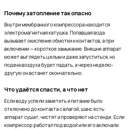
Почему затопление так опасно
Внутри мембранного компрессора находится
электромагнитная катушка. Попавшая вода
вызывает окисление обмотки и контактов, а при
включении — короткое замыкание. Внешне аппарат
может выглядеть целым и даже запуститься, но
подача воздуха будет падать, а через неделю-
другую он встанет окончательно.
Что удаётся спасти, а что нет
Если воду успели заметить и питание было
отключено до контакта с влагой, шанс есть:
аппарат сушат, чистят и проверяют на стенде. Если
компрессор работал под водой или его включали