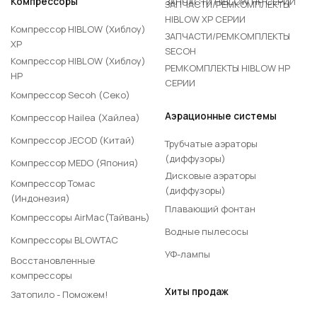
ЗАПЧАСТИ HIBLOW HP СЕРИИ
Компрессоры
ЗАПЧАСТИ/РЕМКОМПЛЕКТЫ
HIBLOW XP СЕРИИ
Компрессор HIBLOW (Хиблоу)
ЗАПЧАСТИ/РЕМКОМПЛЕКТЫ
XP
SECOH
Компрессор HIBLOW (Хиблоу)
РЕМКОМПЛЕКТЫ HIBLOW HP
HP
СЕРИИ
Компрессор Secoh (Секо)
Аэрационные системы
Компрессор Hailea (Хайлеа)
Компрессор JECOD (Китай)
Трубчатые аэраторы
(диффузоры)
Компрессор MEDO (Япония)
Дисковые аэраторы
Компрессор Томас
(диффузоры)
(Индонезия)
Плавающий фонтан
Компрессоры AirMac(Тайвань)
Водные пылесосы
Компрессоры BLOWTAC
УФ-лампы
Восстановленные
компрессоры
Хиты продаж
Затопило - Поможем!