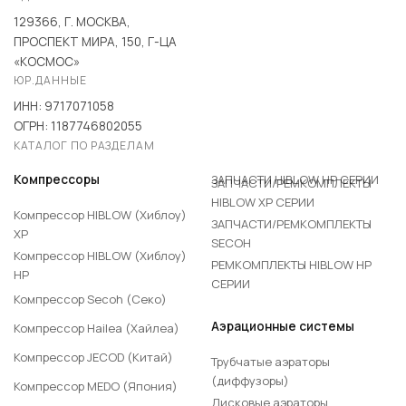
129366, Г. МОСКВА,
ПРОСПЕКТ МИРА, 150, Г-ЦА
«КОСМОС»
ЮР.ДАННЫЕ
ИНН: 9717071058
ОГРН: 1187746802055
КАТАЛОГ ПО РАЗДЕЛАМ
ЗАПЧАСТИ HIBLOW HP СЕРИИ
Компрессоры
ЗАПЧАСТИ/РЕМКОМПЛЕКТЫ
HIBLOW XP СЕРИИ
Компрессор HIBLOW (Хиблоу)
ЗАПЧАСТИ/РЕМКОМПЛЕКТЫ
XP
SECOH
Компрессор HIBLOW (Хиблоу)
РЕМКОМПЛЕКТЫ HIBLOW HP
HP
СЕРИИ
Компрессор Secoh (Секо)
Аэрационные системы
Компрессор Hailea (Хайлеа)
Компрессор JECOD (Китай)
Трубчатые аэраторы
(диффузоры)
Компрессор MEDO (Япония)
Дисковые аэраторы