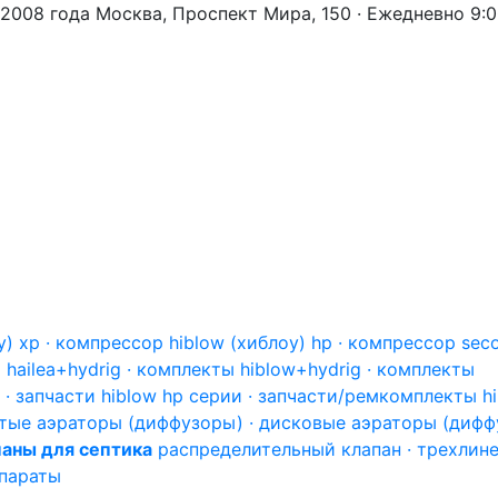
 2008 года
Москва, Проспект Мира, 150 · Ежедневно 9:
) xp · компрессор hiblow (хиблоу) hp · компрессор sec
hailea+hydrig · комплекты hiblow+hydrig · комплекты
 · запчасти hiblow hp серии · запчасти/ремкомплекты h
тые аэраторы (диффузоры) · дисковые аэраторы (дифф
аны для септика
распределительный клапан · трехлин
епараты