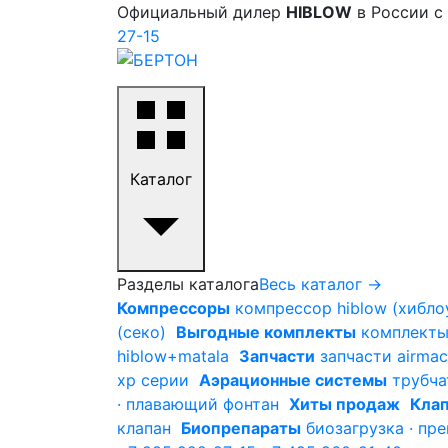
Официальный дилер
HIBLOW
в России с
27-15
Каталог
Разделы каталога
Весь каталог →
Компрессоры
компрессор hiblow (хиблоу
(секо)
Выгодные комплекты
комплекты 
hiblow+matala
Запчасти
запчасти airmac
xp серии
Аэрационные системы
трубча
· плавающий фонтан
Хиты продаж
Клап
клапан
Биопрепараты
биозагрузка · пр