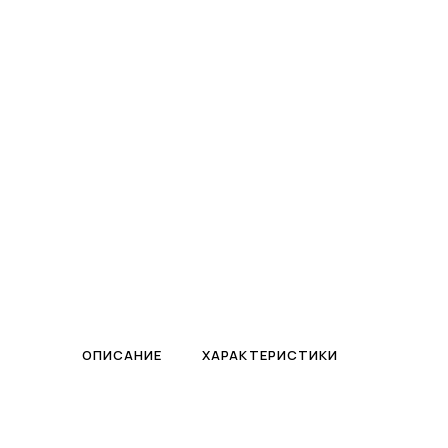
ПЛАВАЮЩИЙ ФОНТАН
Контакты
Биопрепараты
БИОЗАГРУЗКА · ПРЕПАРАТЫ
ОПИСАНИЕ
ХАРАКТЕРИСТИКИ