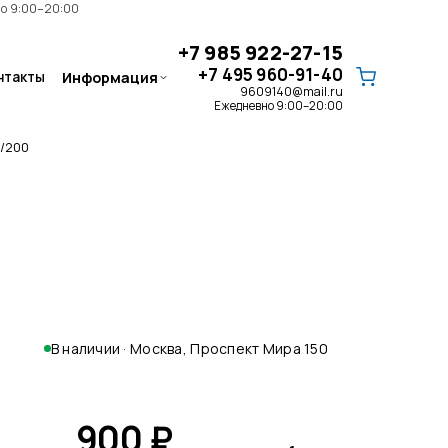
но 9:00–20:00
+7 985 922-27-15
+7 495 960-91-40
нтакты
Информация
9609140@mail.ru
Ежедневно 9:00–20:00
/200
Запчасти
ЗАПЧАСТИ AIRMAC · ЗАПЧАСТИ
HIBLOW HP СЕРИИ · ЗАПЧАСТИ/
РЕМКОМПЛЕКТЫ HIBLOW XP СЕРИИ
В наличии · Москва, Проспект Мира 150
Клапаны для септика
РАСПРЕДЕЛИТЕЛЬНЫЙ КЛАПАН ·
900
₽
ТРЕХЛИНЕЙНЫЙ КЛАПАН