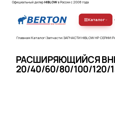
Официальный дилер
HIBLOW
в России с 2008 года
Каталог
Главная
Каталог
Запчасти
ЗАПЧАСТИ HIBLOW HP СЕРИИ
Р
РАСШИРЯЮЩИЙСЯ ВНЕ
Компрессоры
20/40/60/80/100/120/
КОМПРЕССОР HIBLOW (ХИБЛОУ) XP
О компании
· КОМПРЕССОР HIBLOW (ХИБЛОУ)
HP · КОМПРЕССОР SECOH (СЕКО)
Ремонт и обслуживание
Доставка
Аэрационные системы
ТРУБЧАТЫЕ АЭРАТОРЫ
(ДИФФУЗОРЫ) · ДИСКОВЫЕ
Оплата
АЭРАТОРЫ (ДИФФУЗОРЫ) ·