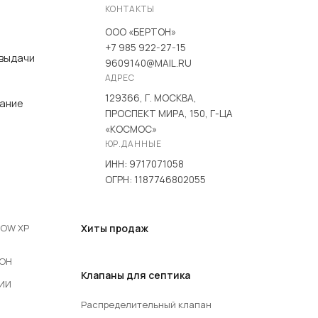
КОНТАКТЫ
ООО «БЕРТОН»
+7 985 922-27-15
 выдачи
9609140@MAIL.RU
АДРЕС
129366, Г. МОСКВА,
вание
ПРОСПЕКТ МИРА, 150, Г-ЦА
«КОСМОС»
ЮР.ДАННЫЕ
ИНН: 9717071058
ОГРН: 1187746802055
LOW XP
Хиты продаж
COH
Клапаны для септика
РИИ
Распределительный клапан