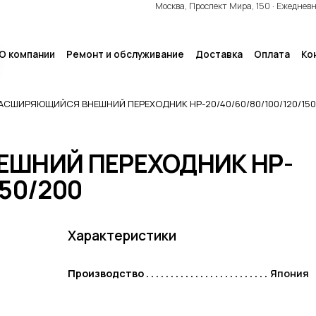
Москва, Проспект Мира, 150 · Ежеднев
О компании
Ремонт и обслуживание
Доставка
Оплата
Ко
АСШИРЯЮЩИЙСЯ ВНЕШНИЙ ПЕРЕХОДНИК HP-20/40/60/80/100/120/150
ШНИЙ ПЕРЕХОДНИК HP-
Выгодные комплекты
150/200
КОМПЛЕКТЫ HAILEA+HYDRIG ·
КОМПЛЕКТЫ HIBLOW+HYDRIG ·
КОМПЛЕКТЫ HIBLOW+MATALA
Характеристики
Производство
Япония
Хиты продаж