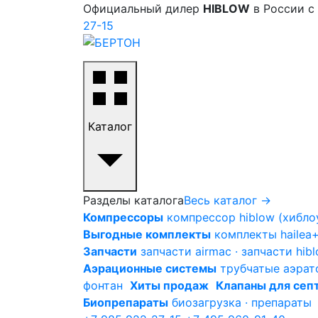
Официальный дилер
HIBLOW
в России с
27-15
Каталог
Разделы каталога
Весь каталог →
Компрессоры
компрессор hiblow (хиблоу
Выгодные комплекты
комплекты hailea+
Запчасти
запчасти airmac · запчасти hi
Аэрационные системы
трубчатые аэрат
фонтан
Хиты продаж
Клапаны для сеп
Биопрепараты
биозагрузка · препараты