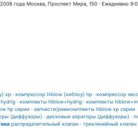
 2008 года
Москва, Проспект Мира, 150 · Ежедневно 9:
) xp · компрессор hiblow (хиблоу) hp · компрессор seco
hydrig · комплекты hiblow+hydrig · комплекты hiblow+m
blow hp серии · запчасти/ремкомплекты hiblow xp серии
оры (диффузоры) · дисковые аэраторы (диффузоры) · 
тика
распределительный клапан · трехлинейный клапан