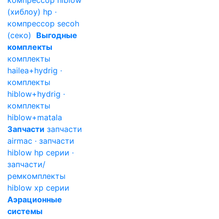
компрессор hiblow
(хиблоу) hp ·
компрессор secoh
(секо)
Выгодные
комплекты
комплекты
hailea+hydrig ·
комплекты
hiblow+hydrig ·
комплекты
hiblow+matala
Запчасти
запчасти
airmac · запчасти
hiblow hp серии ·
запчасти/
ремкомплекты
hiblow xp серии
Аэрационные
системы